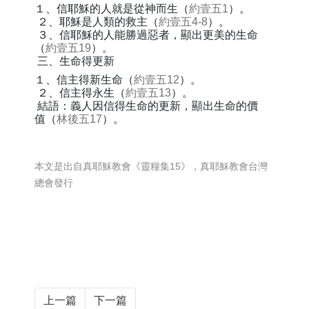
１、信耶穌的人就是從神而生（
約壹五1
）。
２、耶穌是人類的救主（
約壹五4-8
）。
３、信耶穌的人能勝過惡者，顯出更美的生命
（
約壹五19
）。
三、生命得更新
１、信主得新生命（
約壹五12
）。
２、信主得永生（
約壹五13
）。
結語：義人因信得生命的更新，顯出生命的價
值（
林後五17
）。
本文是出自真耶穌教會《靈糧集15》，真耶穌教會台灣
總會發行
上一篇
下一篇