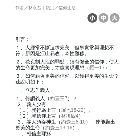
作者／林永基｜類別／信仰生活
引言：
１、人經常不斷追求完美，但事實常與理想不
符，原因是江山易改，本性難移。
２、欲克制人性的弱點，須有健全的信仰，使人
的生命更加完美，才能實現理想（
羅一17
）。
３、如何藉著更美的信仰，以獲得更美的生命？
茲說明如下：
一、立志作義人
１、何謂義人（
約壹三7
）？
２、義人少有
（１）就行為上言（
羅七18-22
）。
（２）就信仰上言（
林後四4
）。
３、義人須從神生（
約壹三8-10
），使能顯出
更美的生命（
約壹三13-16
）。
二、相信主耶穌