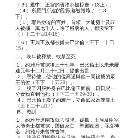
（３）殿中、王宮的寶物都被掠走（13上）。
（４）所羅門所建的聖殿都被毀壞了（13
下）。
（５）耶路撒冷的百姓、首領、大能勇士及匠
人被擄一萬七千人，除了極窮的人，都沒留下
（
王下二十四14-16
）。
（６）王與王族都被擄去巴比倫（
王下二十四
15
）。
二、 晚年被釋放、軟禁至死
１、約雅斤被擄後三十七年，巴比倫王以未米羅
達元年十二月二十七日，提他出監。
２、恩待他，使他的位高過與他一同被擄的眾
王的位（
王下二十五28
）。
３、脫了囚服終身在巴比倫王面前，日日賜一
分食物直到他死（
王下二十五29-30
）。
４、巴比倫王廢了約雅斤，立西底家為傀儡王
（
王下二十四17
）。
四、教訓
１、約雅斤遭圍攻就去投降、被抓，王族及臣宰
大能勇士都被擄，國破家亡，聖殿毀壞，辱沒神
名，約雅斤未曾求告神。
２、約雅斤因投降沒有反抗，雖被釋出監，身