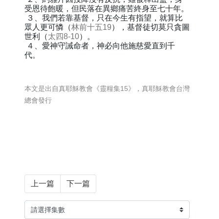
受恩待飽暖，但民落在異鄉痛苦終身至七十年。
３、我們若靠基督，只在今生有指望，就算比
眾人更可憐（
林前十五19
），基督徒切莫只貪圖
世利（
太四8-10
）。
４、愛神守誡命者，神必向他施慈愛直到千
代。
本文是出自真耶穌教會《靈糧集15》，真耶穌教會台灣
總會發行
上一篇
下一篇