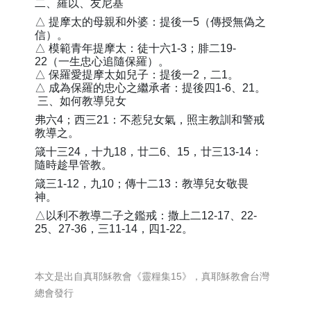
二、羅以、友尼基
△ 提摩太的母親和外婆：提後一5（傳授無偽之
信）。
△ 模範青年提摩太：徒十六1-3；腓二19-
22（一生忠心追隨保羅）。
△ 保羅愛提摩太如兒子：提後一2，二1。
△ 成為保羅的忠心之繼承者：提後四1-6、21。
三、如何教導兒女
弗六4；西三21：不惹兒女氣，照主教訓和警戒
教導之。
箴十三24，十九18，廿二6、15，廿三13-14：
隨時趁早管教。
箴三1-12，九10；傳十二13：教導兒女敬畏
神。
△以利不教導二子之鑑戒：撒上二12-17、22-
25、27-36，三11-14，四1-22。
本文是出自真耶穌教會《靈糧集15》，真耶穌教會台灣
總會發行