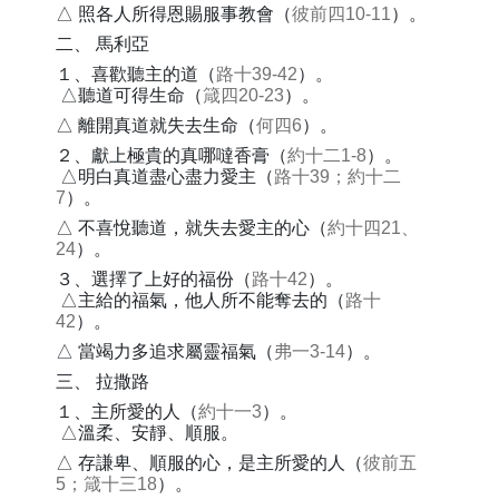
△ 照各人所得恩賜服事教會（
彼前四10-11
）。
二、 馬利亞
１、喜歡聽主的道（
路十39-42
）。
△聽道可得生命（
箴四20-23
）。
△ 離開真道就失去生命（
何四6
）。
２、獻上極貴的真哪噠香膏（
約十二1-8
）。
△明白真道盡心盡力愛主（
路十39；約十二
7
）。
△ 不喜悅聽道，就失去愛主的心（
約十四21、
24
）。
３、選擇了上好的福份（
路十42
）。
△主給的福氣，他人所不能奪去的（
路十
42
）。
△ 當竭力多追求屬靈福氣（
弗一3-14
）。
三、 拉撒路
１、主所愛的人（
約十一3
）。
△溫柔、安靜、順服。
△ 存謙卑、順服的心，是主所愛的人（
彼前五
5；箴十三18
）。