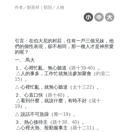
作者／劉英祥｜類別／人物
引言：在伯大尼的村莊，住有一戶三個兄妹，他
們的個性表現，卻不相同，那一種人才是神所愛
的呢？
一、 馬大
１、心裡忙亂、無心聽道（
路十39-40
）。
△人的事多，工作忙就無法參加聚會（
約壹二
15
）。
△ 心裡忙亂，就無心聽道（
太十三22
）。
２、心直口快（
路十40
）。
△看到什麼，就說什麼，有時不好（
箴十
19
）。
△ 說話不可急躁（
雅一19
）。
３、熱心接待主（
路十38、40
）。
△心裡火熱、殷勤服事主（
羅十二11
）。