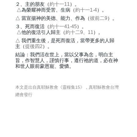
２、主的朋友（
約十一11
）。
△為榮耀神而受苦、生病（
約十一1-4
）。
△ 當宣揚神的美德、能力、作為（
彼前二9
）。
３、死而復活（
約十一41-45
）。
△他的復活引人歸主（
約十二9、11
）。
△ 我們重生後，是死而復活，當帶更多的人歸
主（
提後四2
）。
結論：我們活在世上，當以父事為念，明白主
旨，作智慧人，謹慎行事，遵行祂的道，必在神
和世人眼前蒙恩寵、愛憐。
本文是出自真耶穌教會《靈糧集15》，真耶穌教會台灣
總會發行