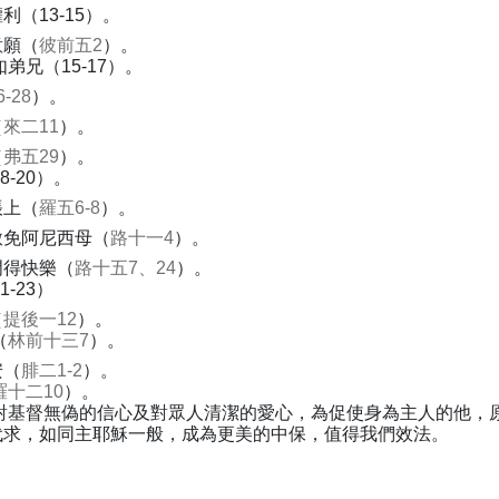
（13-15）。
意願（
彼前五2
）。
兄（15-17）。
-28
）。
（
來二11
）。
（
弗五29
）。
-20）。
帳上（
羅五6-8
）。
赦免阿尼西母（
路十一4
）。
門得快樂（
路十五7、24
）。
-23）
（
提後一12
）。
（
林前十三7
）。
安（
腓二1-2
）。
羅十二10
）。
對基督無偽的信心及對眾人清潔的愛心，為促使身為主人的他，
代求，如同主耶穌一般，成為更美的中保，值得我們效法。