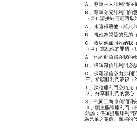
Ａ、尊重主人腓利門的權利
Ｂ、尊重弟兄腓利門的
（２）請接納阿尼西母如弟
Ａ、永遠得著他（
羅八26
Ｂ、視他為親愛的兄弟
Ｃ、收納他如同收納我
（４）寬恕他的罪債（18
Ａ、他的虧負歸在我的
Ｂ、保羅深信腓利門必
Ｃ、保羅深信必由腓利
三、祈願腓利門蒙福（21
１、深信腓利門必順服
２、分享腓利門的愛心
３、代同工向腓利門問
４、願主賜福腓利門（
結論：保羅提醒腓利門
為兄弟之關係。保羅的