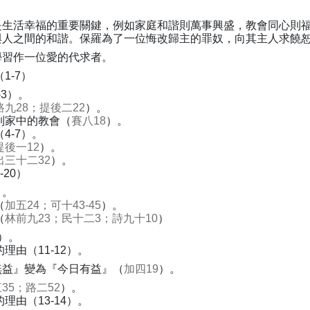
是生活幸福的重要關鍵，例如家庭和諧則萬事興盛，教會同心則
與人之間的和諧。保羅為了一位悔改歸主的罪奴，向其主人求饒
學習作一位愛的代求者。
1-7）
3）。
路九28；提後二22
）。
到家中的教會（
賽八18
）。
4-7）。
提後一12
）。
出三十二32
）。
20）
）。
（
加五24；可十43-45
）。
（
林前九23；民十二3；詩九十10
）
0）。
由（11-12）。
無益』變為『今日有益』（
加四19
）。
35；路二52
）。
由（13-14）。