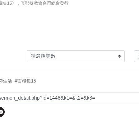
糧集15》，真耶穌教會台灣總會發行
信仰生活
#靈糧集15