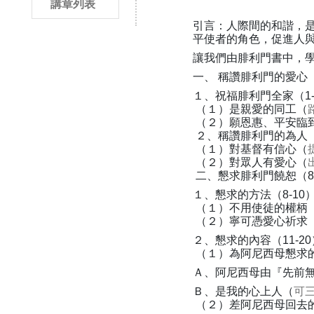
講章列表
引言：人際間的和諧，
平使者的角色，促進人
讓我們由腓利門書中，
一、 稱讚腓利門的愛心（
１、祝福腓利門全家（1-
（１）是親愛的同工（
（２）願恩惠、平安臨
２、稱讚腓利門的為人（
（１）對基督有信心（
（２）對眾人有愛心（
二、懇求腓利門饒恕（8-
１、懇求的方法（8-10
（１）不用使徒的權柄
（２）寧可憑愛心祈求
２、懇求的內容（11-2
（１）為阿尼西母懇求的理
Ａ、阿尼西母由『先前
Ｂ、是我的心上人（
可三
（２）差阿尼西母回去的理