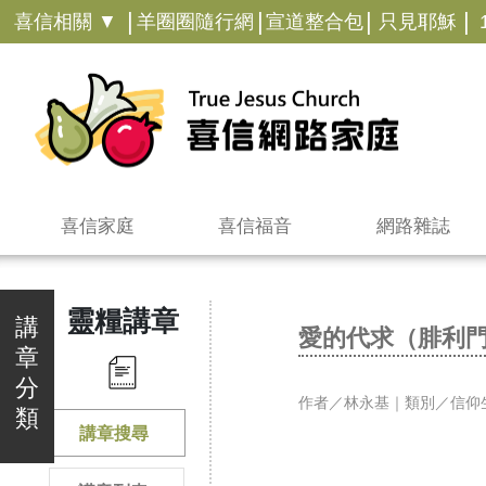
|
|
|
|
喜信相關 ▼
羊圈圈隨行網
宣道整合包
只見耶穌
喜信家庭
喜信福音
網路雜誌
靈糧講章
講
愛的代求（腓利
章
分
作者／林永基｜類別／信仰
類
講章搜尋