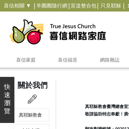
|
|
|
|
喜信相關 ▼
羊圈圈隨行網
宣道整合包
只見耶穌
喜信家庭
喜信福音
網路雜誌
關於我們
快
速
瀏
真耶穌教會臺灣總會宣
覽
敬請協助特志奉獻！廣
真耶穌教會
郵政劃撥帳號：0020126