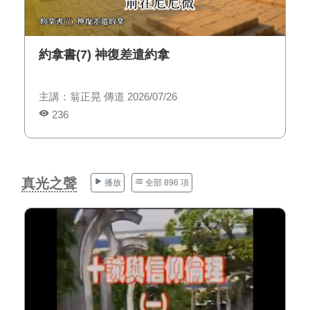
約拿書(7) 神復差遣約拿
主講：翁正晃 傳道 2026/07/26
236
真光之聲
播放
全部 896 項