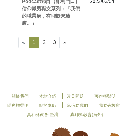
Podcast節目【腓利門口】
2022/03/04
信仰職男職女系列：「我們
的職業病，有耶穌來療
癒。」
«
1
2
3
»
關於我們
本站介紹
常見問題
著作權聲明
隱私權聲明
關於奉獻
寫信給我們
我要去教會
真耶穌教會(臺灣)
真耶穌教會(海外)