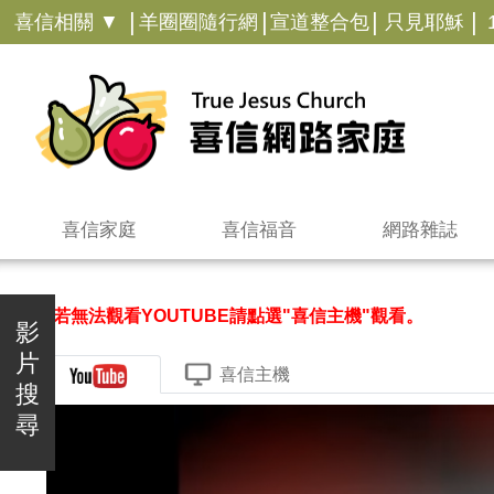
|
|
|
|
喜信相關 ▼
羊圈圈隨行網
宣道整合包
只見耶穌
喜信家庭
喜信福音
網路雜誌
＊若無法觀看YOUTUBE請點選"喜信主機"觀看。
影
片
喜信主機
搜
尋