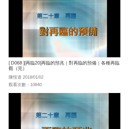
[ D068 ][再臨20]再臨的預兆｜對再臨的預備｜各種再臨
觀（完）
陳恆道 2018/01/02
觀看次數：10840