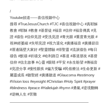
/
Youtube頻道——喜信視聽中心
搜尋 #TrueJesusChurch #TJC #喜信視聽中心 #真耶穌
教會 #耶穌 #教會 #基督徒 #福音 #信仰 #福音傳真 #見
證 #禱告 #信仰見證 #受洗見證 #青光眼 #重度青光眼 #
視神經萎縮 #失明見證 #視力退化 #廣播福音 #廣播節目
#厝邊隔壁大家好 #聖靈體驗 #得聖靈 #流淚禱告 #每日
禱告 #默禱 #祈禱文 #哈利路亞 #慕道 #慕道朋友 #基督
信仰 #信主故事 #心靈 #眼睛 #平安 #永生盼望 #傳福音
#見證分享 #慢性眼疾 #偏方受騙 #民俗療法 #生命更新 #
屬靈成長 #聽聖經 #廣播聽道 #Glaucoma #testimony
#Vision loss #eyesight #Christian #Holy Spirit #prayer
#blindness #peace #Hallelujah #hymn #勇氣 #逆境翻轉
#逆轉人生 #苦難
________________________________________