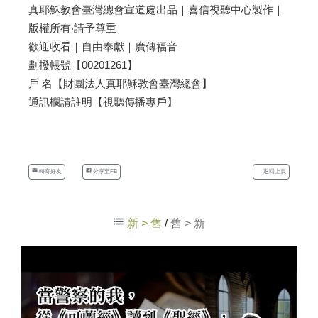
真耶穌教會臺灣總會宣道處出品｜喜信視聽中心製作｜
版權所有‧請予尊重
歡迎收看｜自由奉獻｜廣傳福音
劃撥帳號【00201261】
戶 名【財團法人真耶穌教會臺灣總會】
通訊欄請註明【視聽傳播專戶】
轉寄好友
分享至FB
返回上頁
新 > 舊
/
舊 > 新