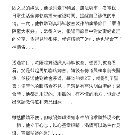
因女兒的緣故，他搬到臺中獨居。無法騎車、看電視，
日常生活全仰賴廣播來確認時間、提醒自己該做的事
情。一次，他收聽到真耶穌教會製作的廣播節目「厝邊
隔壁大家好」，聽得入迷。很認同節目中對於聖經道理
的分享、覺得見證很棒。就這樣聽了3年，他也學會了向
神禱告……。
透過節目，歐陽煌輝認識真耶穌教會、想要到教會看
看。於是鼓起勇氣聯絡總會。隨後有傳道與執事前去關
懷，並接送他到教會慕道。慕道的第2天，就得到了聖
靈！儘管他的眼睛看不見，但還是有辦法明白聖經！聚
會時，他都是用記的、用聽的，有不懂的地方，也會提
出來請教傳道和弟兄姐妹……。
雖然眼睛不便，但歐陽煌輝深知永生的追求勝於現今的
一切，他立下心志，以心靈當眼睛，渴望可以為主作見
證、宣揚聖經的道理……。