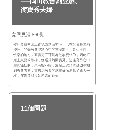
──岡山教會劉登淵、
衡寶秀夫婦
蒙恩見證-860期
登淵及寶秀因工作認識進而交往，已在教會慕道的
登淵，發覺教會能將心中的重擔卸下，是個平靜、
快樂的地方，而寶秀不可能為他改變信仰，因此打
定主意要倚靠神，便選擇離開寶秀。這讓寶秀心中
感到怪怪的，又有點不捨，於是三次請求登淵帶她
到教會看看，寶秀到教會的感覺好像遇見了親人一
樣，深覺這就是她所需的信仰……。
11個問題