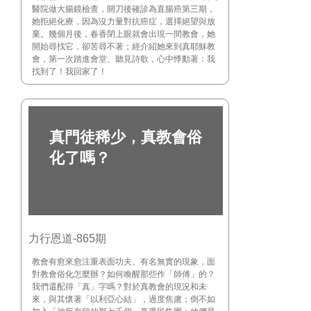
醫院做大腸鏡檢查，開刀後確診為直腸癌第三期，
她拒絕化療，因為沒力量對抗癌症，選擇絕望與放
棄。幾個月後，春香閉上眼就會出現一間教會，她
開始尋找它，卻苦尋不著；經介紹她來到真耶穌教
會，第一次踏進會堂、聽見詩歌，心中悸動著：我
找到了！我回家了！
真門徒稀少，真教會俗
化了嗎？
力行恩道-865期
教會有愈來愈注重表面功夫、有名無實的現象，面
對教會俗化怎麼辦？如何喚醒那些作「師傅」的？
我們還配得「真」字嗎？對於真教會的現況和未
來，與其懷著「以利亞心結」，過度焦慮；倒不如