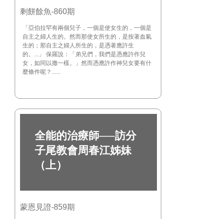
剩餅餘魚-860期
「亞伯拉罕有兩個兒子，一個是使女生的，一個是
自主之婦人生的。然而那使女所生的，是按著血氣
生的；那自主之婦人所生的，是憑著應許生
的。...」 保羅說：「弟兄們，我們是憑應許作兒
女，如同以撒一樣。」然而憑應許作神兒女要有什
麼條件呢？......
全能的治療師──訪分
子尾教會周春江姊妹
（上）
蒙恩見證-859期