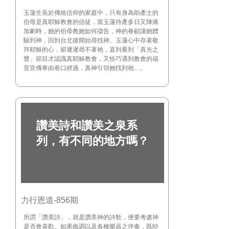
玉蓮生長於傳統信仰的家庭中，只有身為助產士的
伯母是真耶穌教會的信徒，當玉蓮待產多日又陣痛
加劇時，她的伯母教她如何禱告，神的眷顧讓她體
驗到神，回到台北後開始尋找神。玉蓮心中存著敬
拜耶穌的心，卻遲遲尋不著祂，直到看到「真光之
聲」節目才認識真耶穌教會，又恰巧遇到教會的福
音宣傳車由巷口經過，真神引領她找到祂…。
讚美詩和讚美之泉系
列，有不同的地方嗎？
力行恩道-856期
所謂「讚美詩」，就是讚美神的詩歌，便要考慮神
是否會喜歡。如果曲調以及各種樂器之伴奏，既吵