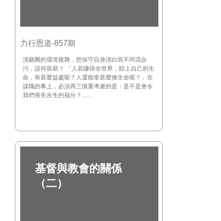
力行恩道-857期
演藝圈的環境複雜，想保守自身清白而不同流合
污，談何容易？ 「人若賺得全世界，賠上自己的生
命，有甚麼益處呢？人還能拿甚麼換生命呢？」在
謀職的事上，必須再三慎重考慮的是：是不是會令
我們喪失永生的福分？......
基督與教會的關係
（二）