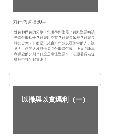
力行恩道-860期
使徒和門徒的分別？怎麼得到聖靈？得到聖靈時禱
告是什麼樣子？什麼叫恩慈？什麼是敬奉？什麼是
神的旨意？什麼是《箴言》中的反覆無常的人、謙
遜人、愚妄人和褻慢者？什麼是仁義、正直？謙卑
和謙虛的分別？什麼是褻慢聖靈？一起跟著長老從
聖經中找到解答吧！...
以撒與以實瑪利（一）