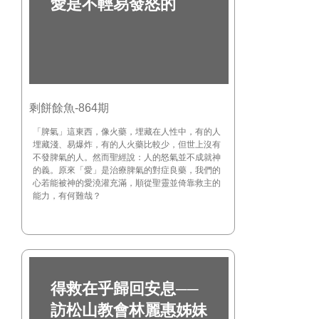
愛是不輕易發怒的
剩餅餘魚-864期
「脾氣」這東西，像火藥，埋藏在人性中，有的人
埋藏淺、易爆炸，有的人火藥比較少，但世上沒有
不發脾氣的人。然而聖經說：人的怒氣並不成就神
的義。原來「愛」是治療脾氣的對症良藥，我們的
心若能被神的愛澆灌充滿，順從聖靈並倚靠救主的
能力，有何難哉？
得救在乎歸回安息──
訪松山教會林麗惠姊妹