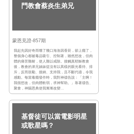
門教會蔡炎生弟兄
蒙恩見證-857期
我起先因好奇而嚐了幾口海洛因香菸，卻上癮了，
整個身心都被毒品吸引、控制著，雖然想改，但肉
體的痛苦難耐，使人難以戒除。接觸真耶穌教會
後，教會的弟兄姊妹從沒有以異樣的眼光看待、排
斥，反而鼓勵、接納、支持我，且不斷代禱，令我
感動。每當毒癮發作時，我對神禱告說：「主啊！
我很想改，但肉體軟弱，求神幫助。」靠著禱告、
聚會，神賜恩典使我漸漸改變…
基督徒可以當電影明星
或歌星嗎？