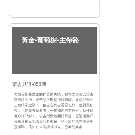
黃金•葡萄樹•主帶路
蒙恩見證-858期
美如長期受魔鬼的作弄而失眠，她和丈夫俊吉曾去
廟裡求問神，也曾想求助精神科醫師。在信耶穌的
三姨時常邀請下，俊吉心想去看看也好，便對美如
說：「妳先去聽看看，一星期內若有改善，我便隨
著妳信耶穌！」俊吉漸漸地開始慕道，更透過客戶
黃敏達弟兄認識真耶穌教會，第一次的禱告即受聖
靈感動，美如在未認識神以先，已看見異象…。