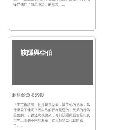
提昇他們「慎思明辨」的能力......。
該隱與亞伯
剩餅餘魚-859期
「不可像該隱，他是屬那惡者，殺了他的兄弟，為
什麼殺了他呢？因自己的行為是惡的，兄弟的行為
是善的。」從這意義說來，可知該隱與亞伯是代表
世界上兩個不同的派系，從人類第二代就開始
了......。