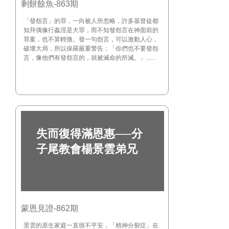
剩餅餘魚-863期
「發怨言」的罪，一向被人所忽略，許多基督徒都
知拜偶像行姦淫是大罪，而不知發怨言在神面前的
罪案，也不算輕微。發一句怨言，可以激動人心，
破壞大局，所以保羅嚴重警告：「你們也不要發怨
言，像他們有發怨言的，就被滅命的所滅。」......
失而復得滿恩惠──分
子尾教會楊景雲弟兄
蒙恩見證-862期
景雲的原生家庭一直很不平安，「精神分裂症」在