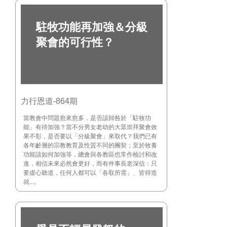
駐牧功能再加強＆分級
聚會的可行性？
力行恩道-864期
當教會中問題愈來愈多，是否該歸咎於「駐牧功
能」有待加強？當不分男女老幼的大眾崇拜聚會效
果不彰，是否要以「分級聚會」來取代？我們已有
各年齡層的宗教教育及性質不同的團契；至於牧養
功能該如何加強等，總會與各教區也常作檢討和改
進，相信未來必然會更好，而有件事長老深信：只
要虛心聽道，任何人都可以「各取所需」、皆得造
就...。