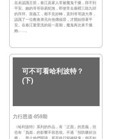
在未認識主前，春江及家人常被魔鬼干擾，得不到
平安。她的哥哥容易犯煞，即使常去廟裡三跪九叩
的拜拜、當義工，都不見好轉，直到哥哥讀大專，
認識了一位教會弟兄向他傳福音，才開始得著平
安。在春江要受洗的前一星期，魔鬼再次來干擾
她……。
可不可看哈利波特？
(下)
力行恩道-859期
《哈利波特》系列的作品，有「正面」的意義，但
也有「負面」的影響不容忽視。不過「預防勝於治
療」，禁止他們閱讀，甚至終日疑神疑鬼；倒不如