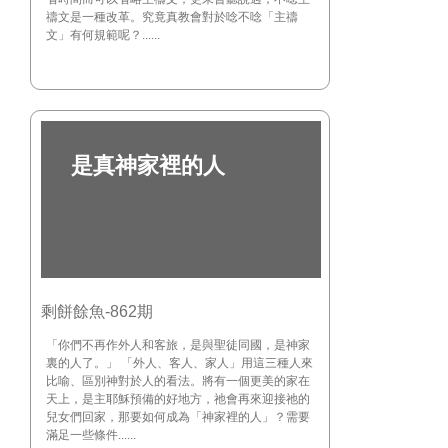
禱文是一種改革。究竟真教會對於唸不唸「主禱
文」有何規範呢？......
是真神家裡的人
剩餅餘魚-862期
「你們不再作外人和客旅，是與聖徒同國，是神家
裏的人了。」 「外人、客人、家人」用這三種人來
比喻、區別神對於人的看法。將有一個更美的家在
天上，是主耶穌預備的好地方，祂會再來迎接祂的
兒女們回家，那要如何成為「神家裡的人」？需要
滿足一些條件......