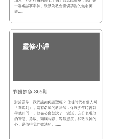
加入「神所存留的那七千個」真選民集團：他們是
一群虔誠事奉神、默默為教會恆切禱告的無名英
雄.....
靈修小譚
剩餅餘魚-865期
對於靈修，我們該如何讀聖經？ 使徒時代有個人叫
「迦瑪列」，是有名望的教法師，保羅少年時曾就
學他的門下，他在公會曾說了一篇話，充分表現他
的智慧、勇敢、頭腦冷靜、客觀態度，和敬畏神的
心，是值得我們效法的。......