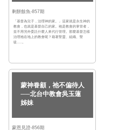
剩餅餘魚-857期
「基督為兒子，治理神的家。」這家就是永生神的
教會，也就是基督自己的家。祂是教會的掌管者，
並不用另外委託什麼人來代行管理。那麼基督怎樣
治理祂在地上的教會呢？藉著聖靈、組織、聖
徒......。
蒙神眷顧，祂不偏待人
──北台中教會吳玉蓮
姊妹
蒙恩見證-856期