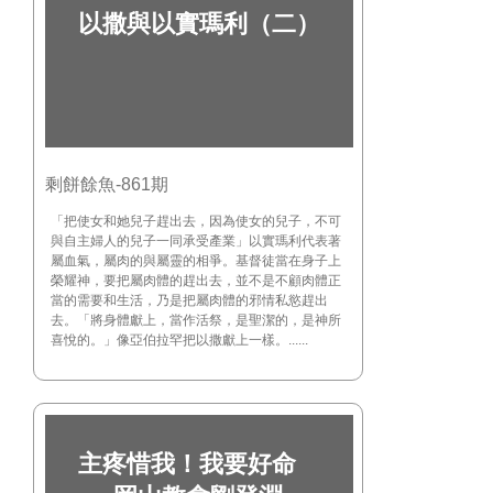
以撒與以實瑪利（二）
剩餅餘魚-861期
「把使女和她兒子趕出去，因為使女的兒子，不可
與自主婦人的兒子一同承受產業」以實瑪利代表著
屬血氣，屬肉的與屬靈的相爭。基督徒當在身子上
榮耀神，要把屬肉體的趕出去，並不是不顧肉體正
當的需要和生活，乃是把屬肉體的邪情私慾趕出
去。「將身體獻上，當作活祭，是聖潔的，是神所
喜悅的。」像亞伯拉罕把以撒獻上一樣。......
主疼惜我！我要好命