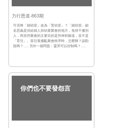
力行恩道-863期
可否將「婦幼室」改為「育幼室」？「婦幼室」顧
名思義是供給婦人與幼童聚會的地方，免得干擾別
人，而崇拜聚會的主要目的是拜神和聽道，並不是
「育兒」。當兒童擾亂聚會秩序時，怎麼辦？該勸
阻嗎？...... 另外一個問題：靈哭可以控制嗎？......
你們也不要發怨言