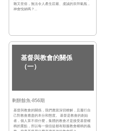
雜又世俗，無法令人產生莊嚴、虔誠的崇拜氣氛，
神會悅納嗎？...
基督與教會的關係
（一）
剩餅餘魚-856期
基督與教會的關係，我們應當深切瞭解，且履行自
己對教會應盡的本分和態度。 基督是教會的創始
者，個人算不得什麼，集體的教會才是接受基督權
柄的重點，所以每一個信徒都有順服教會權柄的義