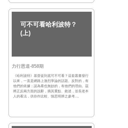
可不可看哈利波特？
(上)
力行恩道-858期
《哈利波特》基督徒到底可不可看？這套叢書發行
以來，一直是網路上激烈爭論的話題。反對的，有
他們的依據；認為看也無妨的，有他們的理由。茲
將正反兩方面的說辭，摘其重點、敘述，並長老本
人的看法，供你作比較、慎思明辨之參考...。