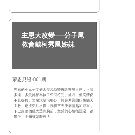
主恩大改變──分子尾
教會戴柯秀鳳姊妹
蒙恩見證-861期
秀鳳的小兒子文盛因發燒就醫確診罹患舌癌，不論
多遠、多貴她都為孩子帶回符咒、爐丹，但病情仍
不見好轉。文盛說要信耶穌，於是秀鳳開始接觸天
主教，也接受點水禮，洗禮三天後病情越加嚴重，
下巴處整個腫大垂到胸前，文盛的心情很難過、很
鬱卒，不知該怎麼辦？