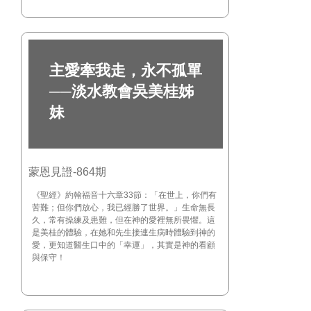
主愛牽我走，永不孤單
──淡水教會吳美桂姊
妹
蒙恩見證-864期
《聖經》約翰福音十六章33節：「在世上，你們有
苦難；但你們放心，我已經勝了世界。」生命無長
久，常有操練及患難，但在神的愛裡無所畏懼。這
是美桂的體驗，在她和先生接連生病時體驗到神的
愛，更知道醫生口中的「幸運」，其實是神的看顧
與保守！