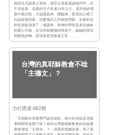
他四位兄姐身上發病，僅管父母親虔誠地拜拜，仍
不見改善，這樣的日子長達14年之久。直到他的母
親中風住院，才認識真神、體驗神，更憑信心將三
位姐姐接回家，但魔鬼的工作相當明顯，全家的信
仰也差點崩潰了；感謝神，有神的帶領及弟兄姊妹
的愛心代禱，在沒有靠藥物的情形下，姊姊的情況
明顯地好轉，受洗後更是恢復正常…。
台灣的真耶穌教會不唸
「主禱文」？
力行恩道-862期
「主耶穌在世教導門徒的禱告，現今的信徒是否隨
著時間而改變了呢？為何台灣真耶穌教會的信徒聚
會後省唸『主禱文』？」但我未曾聽說過，為了節
省時間而可以省略主禱文；更未曾聽說過，不唸主