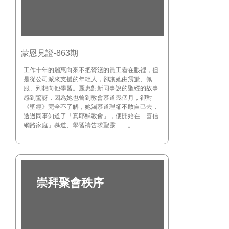
蒙恩見證-863期
工作十年的麗惠向來不把資淺的員工看在眼裡，但
是從公司派來支援的年輕人，卻讓她由震驚、佩
服、到想向他學習。麗惠對新同事說的聖經的故事
感到驚訝，因為她也曾到教會慕道幾個月，卻對
《聖經》完全不了解，她渴慕道理卻不敢自己去，
透過同事知道了「真耶穌教會」，便開始在「喜信
網路家庭」慕道、學習禱告求聖靈……。
崇拜聚會秩序