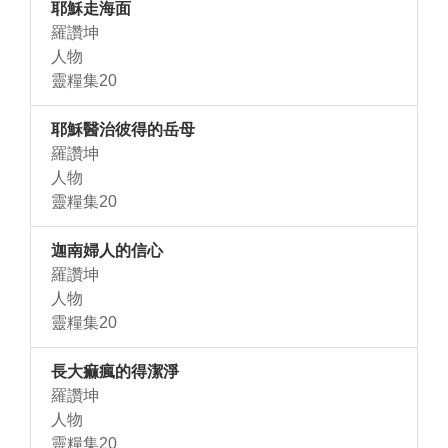
耶穌走海面
羅讚坤
人物
靈糧集20
耶穌醫治彼得的岳母
羅讚坤
人物
靈糧集20
迦南婦人的信心
羅讚坤
人物
靈糧集20
長大痲瘋的得潔淨
羅讚坤
人物
靈糧集20