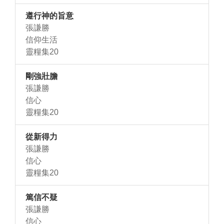
遵行神的旨意
張謙勝
信仰生活
靈糧集20
剛強壯膽
張謙勝
信心
靈糧集20
從新得力
張謙勝
信心
靈糧集20
篤信不疑
張謙勝
信心