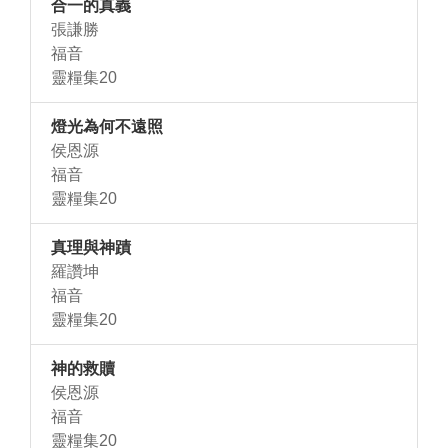
合一的真義
張謙勝
福音
靈糧集20
燈光為何不遠照
侯恩源
福音
靈糧集20
真理與神蹟
羅讚坤
福音
靈糧集20
神的救贖
侯恩源
福音
靈糧集20