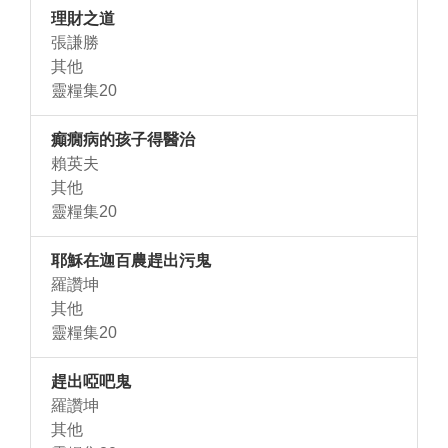
理財之道
張謙勝
其他
靈糧集20
癲癇病的孩子得醫治
賴英夫
其他
靈糧集20
耶穌在迦百農趕出污鬼
羅讚坤
其他
靈糧集20
趕出啞吧鬼
羅讚坤
其他