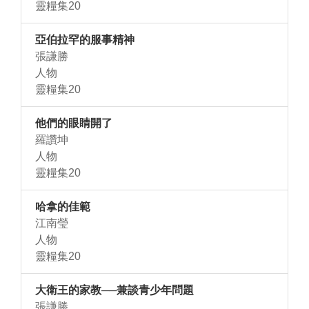
靈糧集20
亞伯拉罕的服事精神
張謙勝
人物
靈糧集20
他們的眼睛開了
羅讚坤
人物
靈糧集20
哈拿的佳範
江南瑩
人物
靈糧集20
大衛王的家教──兼談青少年問題
張謙勝