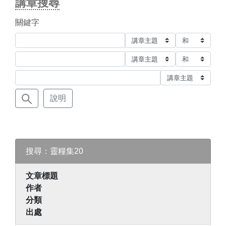
講章搜尋
關鍵字
說明
搜尋：靈糧集20
文章標題
作者
分類
出處