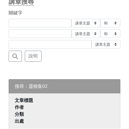
講章搜尋
關鍵字
說明
搜尋：靈糧集02
文章標題
作者
分類
出處